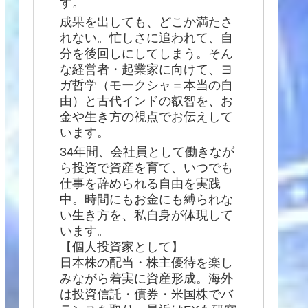
す。
成果を出しても、どこか満たさ
れない。忙しさに追われて、自
分を後回しにしてしまう。そん
な経営者・起業家に向けて、ヨ
ガ哲学（モークシャ＝本当の自
由）と古代インドの叡智を、お
金や生き方の視点でお伝えして
います。
34年間、会社員として働きなが
ら投資で資産を育て、いつでも
仕事を辞められる自由を実践
中。時間にもお金にも縛られな
い生き方を、私自身が体現して
います。
【個人投資家として】
日本株の配当・株主優待を楽し
みながら着実に資産形成。海外
は投資信託・債券・米国株でバ