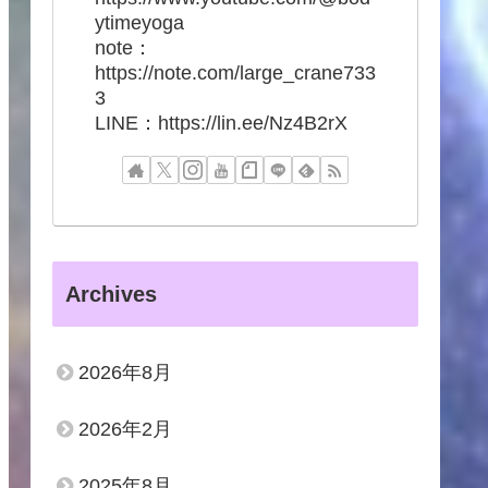
ytimeyoga
note：
https://note.com/large_crane733
3
LINE：https://lin.ee/Nz4B2rX
Archives
2026年8月
2026年2月
2025年8月