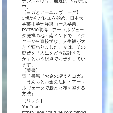
ランスを取り、最近はFXも研究
中。
【ヨガとアーユルヴェーダ】
3歳からバレエを始め、日本大
学芸術学部洋舞コース卒業。
RYT500取得。アーユルヴェー
ダ発祥の地・南インドで、ドク
ターから直接学び、人生観が大
きく変わりました。今は、その
叡智を「人生をどう設計する
か」という視点でお伝えしてい
ます。
【著書】
電子書籍『お金の増えるヨガ』
『うんちとお金の法則：アーユ
ルヴェーダで腸と財布を整える
方法』
【リンク】
YouTube：
https://www.youtube.com/@bod